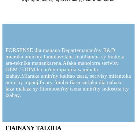
FORSENSE dia manana Departemantan'ny R&D
miaraka amin'ny famolavolana matihanina sy traikefa
ara-teknika manankarena.Afaka manolotra serivisy
OEM / ODM ho an'ny mpanjifa samihafa
izahay.Miaraka amin'ny kalitao tsara, serivisy mifantoka
amin'ny mpanjifa ary fomba fiasa sariaka dia nahazo
laza malaza sy fitomboan'ny tsena amin'ity indostria ity
izahay.
FIAINANY TALOHA