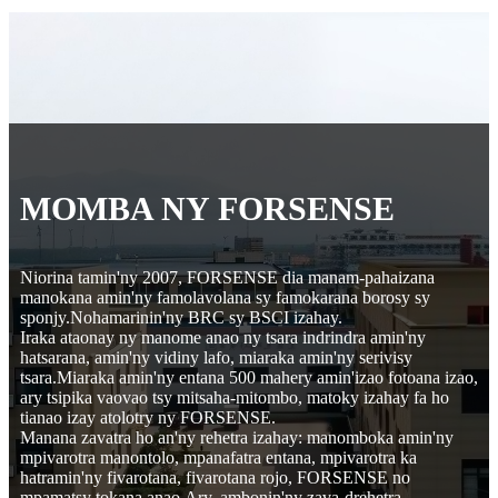
MOMBA NY FORSENSE
Niorina tamin'ny 2007, FORSENSE dia manam-pahaizana
manokana amin'ny famolavolana sy famokarana borosy sy
sponjy.Nohamarinin'ny BRC sy BSCI izahay.
Iraka ataonay ny manome anao ny tsara indrindra amin'ny
hatsarana, amin'ny vidiny lafo, miaraka amin'ny serivisy
tsara.Miaraka amin'ny entana 500 mahery amin'izao fotoana izao,
ary tsipika vaovao tsy mitsaha-mitombo, matoky izahay fa ho
tianao izay atolotry ny FORSENSE.
Manana zavatra ho an'ny rehetra izahay: manomboka amin'ny
mpivarotra manontolo, mpanafatra entana, mpivarotra ka
hatramin'ny fivarotana, fivarotana rojo, FORSENSE no
mpamatsy tokana anao.Ary, ambonin'ny zava-drehetra,