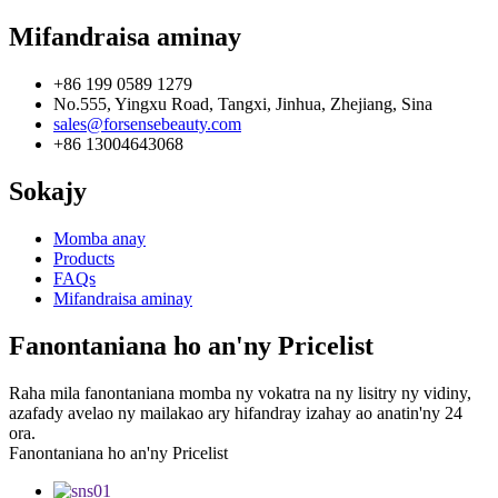
Mifandraisa aminay
+86 199 0589 1279
No.555, Yingxu Road, Tangxi, Jinhua, Zhejiang, Sina
sales@forsensebeauty.com
+86 13004643068
Sokajy
Momba anay
Products
FAQs
Mifandraisa aminay
Fanontaniana ho an'ny Pricelist
Raha mila fanontaniana momba ny vokatra na ny lisitry ny vidiny,
azafady avelao ny mailakao ary hifandray izahay ao anatin'ny 24
ora.
Fanontaniana ho an'ny Pricelist