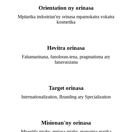
Orientation ny orinasa
Mpitarika indostrian'ny orinasa mpamokatra vokatra
kosmetika
Hevitra orinasa
Fahamarinana, fanoloran-tena, pragmatisma ary
fanavaozana
Target orinasa
Internationalization, Branding ary Specialization
Misionan'ny orinasa
Mpanjifa miahy, mpiasa miahy, manorina marika