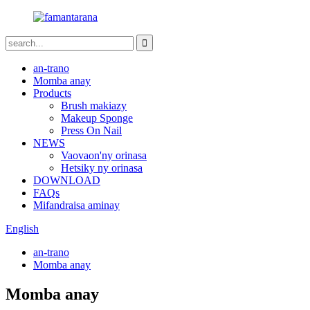
an-trano
Momba anay
Products
Brush makiazy
Makeup Sponge
Press On Nail
NEWS
Vaovaon'ny orinasa
Hetsiky ny orinasa
DOWNLOAD
FAQs
Mifandraisa aminay
English
an-trano
Momba anay
Momba anay