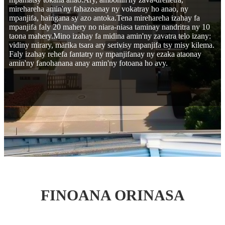
mirehareha amin'ny fahazoanay ny vokatray ho anao, ny
mpanjifa, haingana sy azo antoka.Tena mirehareha izahay fa
mpanjifa faly 20 mahery no niara-niasa taminay nandritra ny 10
taona mahery.Mino izahay fa midina amin'ny zavatra telo izany:
vidiny mirary, marika tsara ary serivisy mpanjifa tsy misy kilema.
Faly izahay rehefa fantatry ny mpanjifanay ny ezaka ataonay
amin'ny fanohanana anay amin'ny fotoana ho avy.
FINOANA ORINASA