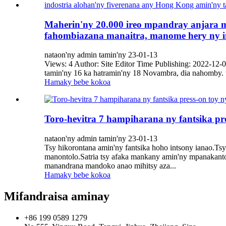
Maherin'ny 20.000 ireo mpandray anjara m
fahombiazana manaitra, manome hery ny in
nataon'ny admin tamin'ny 23-01-13
Views: 4 Author: Site Editor Time Publishing: 2022-12-
tamin'ny 16 ka hatramin'ny 18 Novambra, dia nahomby. ta
Hamaky bebe kokoa
Toro-hevitra 7 hampiharana ny fantsika pre
nataon'ny admin tamin'ny 23-01-13
Tsy hikorontana amin'ny fantsika hoho intsony ianao.Tsy
manontolo.Satria tsy afaka mankany amin'ny mpanakanto f
manandrana mandoko anao mihitsy aza...
Hamaky bebe kokoa
Mifandraisa aminay
+86 199 0589 1279