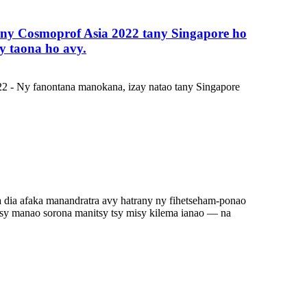
 ny Cosmoprof Asia 2022 tany Singapore ho
y taona ho avy.
22 - Ny fanontana manokana, izay natao tany Singapore
ka dia afaka manandratra avy hatrany ny fihetseham-ponao
ntsy manao sorona manitsy tsy misy kilema ianao — na