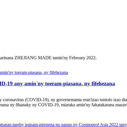
anamarinana ZHEJIANG MADE tamin'ny Febroary 2022.
D-19 any amin'ny toeram-piasana, ny fifehezana
ny coronavirus (COVID-19), ny governemanta eran'izao tontolo izao di
zomana ny fihanaky ny COVID-19, miaraka amin'ny fahatakarana mazava f