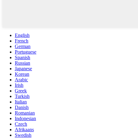
English
French
German
Portuguese
Spanish
Russian
Japanese
Korean
Arabic
Irish
Greek
Turkish
Italian
Danish
Romanian
Indonesian
Czech
Afrikaans
Swedish