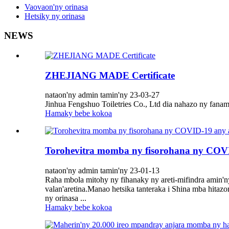
Vaovaon'ny orinasa
Hetsiky ny orinasa
NEWS
ZHEJIANG MADE Certificate
nataon'ny admin tamin'ny 23-03-27
Jinhua Fengshuo Toiletries Co., Ltd dia nahazo ny f
Hamaky bebe kokoa
Torohevitra momba ny fisorohana ny COVI
nataon'ny admin tamin'ny 23-01-13
Raha mbola mitohy ny fihanaky ny areti-mifindra amin'
valan'aretina.Manao hetsika tanteraka i Shina mba hita
ny orinasa ...
Hamaky bebe kokoa