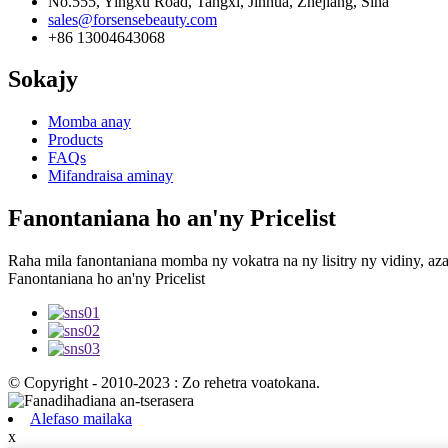
No.555, Yingxu Road, Tangxi, Jinhua, Zhejiang, Sina
sales@forsensebeauty.com
+86 13004643068
Sokajy
Momba anay
Products
FAQs
Mifandraisa aminay
Fanontaniana ho an'ny Pricelist
Raha mila fanontaniana momba ny vokatra na ny lisitry ny vidiny, aza
Fanontaniana ho an'ny Pricelist
© Copyright - 2010-2023 : Zo rehetra voatokana.
Alefaso mailaka
x