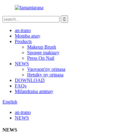
an-trano
Momba anay
Products
Makeup Brush
Sponge makiazy
Press On Nail
NEWS
Vaovaon'ny orinasa
Hetsiky ny orinasa
DOWNLOAD
FAQs
Mifandraisa aminay
English
an-trano
NEWS
NEWS