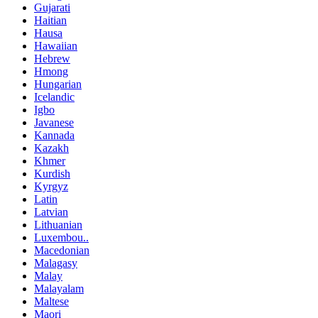
Gujarati
Haitian
Hausa
Hawaiian
Hebrew
Hmong
Hungarian
Icelandic
Igbo
Javanese
Kannada
Kazakh
Khmer
Kurdish
Kyrgyz
Latin
Latvian
Lithuanian
Luxembou..
Macedonian
Malagasy
Malay
Malayalam
Maltese
Maori