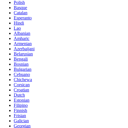
Polish
Basque
Catalan
Esperanto
Hindi
Lao
Albanian
Amharic
Armenian
Azerbaijani
Belarusian
Bengali
Bosnian
Bulgarian
Cebuano
Chichewa
Corsican
Croatian
Dutch
Estonian
Filipino
Finnish
Frisian
Galician
Georgian