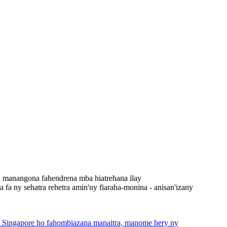
a manangona fahendrena mba hiatrehana ilay
a ny sehatra rehetra amin'ny fiaraha-monina - anisan'izany