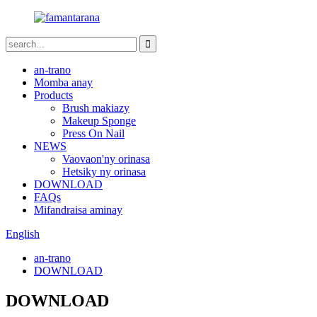
an-trano
Momba anay
Products
Brush makiazy
Makeup Sponge
Press On Nail
NEWS
Vaovaon'ny orinasa
Hetsiky ny orinasa
DOWNLOAD
FAQs
Mifandraisa aminay
English
an-trano
DOWNLOAD
DOWNLOAD