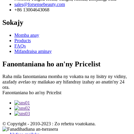
sales@forsensebeauty.com
+86 13004643068
Sokajy
Momba anay
Products
FAQs
Mifandraisa aminay
Fanontaniana ho an'ny Pricelist
Raha mila fanontaniana momba ny vokatra na ny lisitry ny vidiny,
azafady avelao ny mailakao ary hifandray izahay ao anatin'ny 24
ora.
Fanontaniana ho an'ny Pricelist
© Copyright - 2010-2023 : Zo rehetra voatokana.