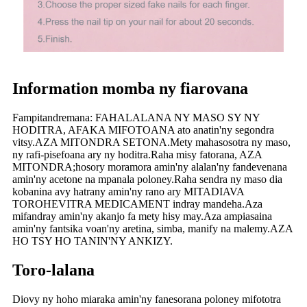
Information momba ny fiarovana
Fampitandremana: FAHALALANA NY MASO SY NY
HODITRA, AFAKA MIFOTOANA ato anatin'ny segondra
vitsy.AZA MITONDRA SETONA.Mety mahasosotra ny maso,
ny rafi-pisefoana ary ny hoditra.Raha misy fatorana, AZA
MITONDRA;hosory moramora amin'ny alalan'ny fandevenana
amin'ny acetone na mpanala poloney.Raha sendra ny maso dia
kobanina avy hatrany amin'ny rano ary MITADIAVA
TOROHEVITRA MEDICAMENT indray mandeha.Aza
mifandray amin'ny akanjo fa mety hisy may.Aza ampiasaina
amin'ny fantsika voan'ny aretina, simba, manify na malemy.AZA
HO TSY HO TANIN'NY ANKIZY.
Toro-lalana
Diovy ny hoho miaraka amin'ny fanesorana poloney mifototra