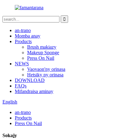
an-trano
Momba anay
Products
Brush makiazy
Makeup Sponge
Press On Nail
NEWS
Vaovaon'ny orinasa
Hetsiky ny orinasa
DOWNLOAD
FAQs
Mifandraisa aminay
English
an-trano
Products
Press On Nail
Sokajy