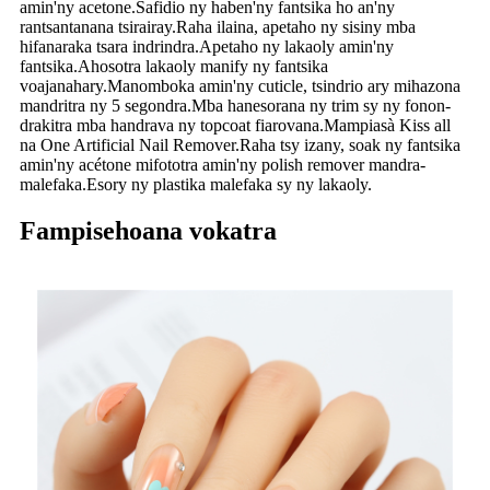
amin'ny acetone.Safidio ny haben'ny fantsika ho an'ny
rantsantanana tsirairay.Raha ilaina, apetaho ny sisiny mba
hifanaraka tsara indrindra.Apetaho ny lakaoly amin'ny
fantsika.Ahosotra lakaoly manify ny fantsika
voajanahary.Manomboka amin'ny cuticle, tsindrio ary mihazona
mandritra ny 5 segondra.Mba hanesorana ny trim sy ny fonon-
drakitra mba handrava ny topcoat fiarovana.Mampiasà Kiss all
na One Artificial Nail Remover.Raha tsy izany, soak ny fantsika
amin'ny acétone mifototra amin'ny polish remover mandra-
malefaka.Esory ny plastika malefaka sy ny lakaoly.
Fampisehoana vokatra