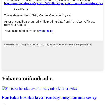
Vokatra mifandraika
Fantsika hosoka lava frantsay misy lamina serizy