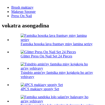
Brush makiazy
Makeup Sponge
Press On Nail
vokatra asongadina
Fantsika hosoka lava frantsay misy lamina serizy
Glitter Press On Nail Set 24 Pieces
Tsindrio amin'ny fantsika misy kojakoja ho an'ny
vehivavy
4PCS makiazy sponjy Set