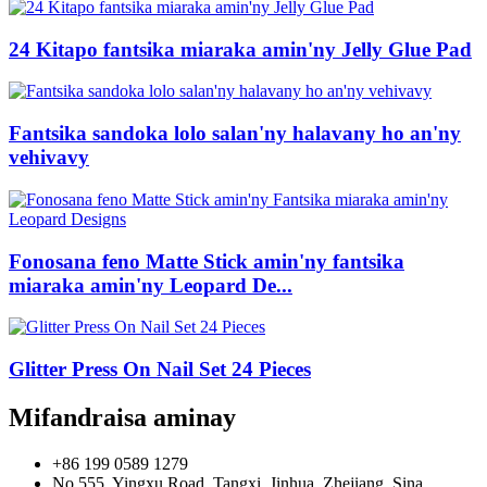
24 Kitapo fantsika miaraka amin'ny Jelly Glue Pad
Fantsika sandoka lolo salan'ny halavany ho an'ny
vehivavy
Fonosana feno Matte Stick amin'ny fantsika
miaraka amin'ny Leopard De...
Glitter Press On Nail Set 24 Pieces
Mifandraisa aminay
+86 199 0589 1279
No.555, Yingxu Road, Tangxi, Jinhua, Zhejiang, Sina