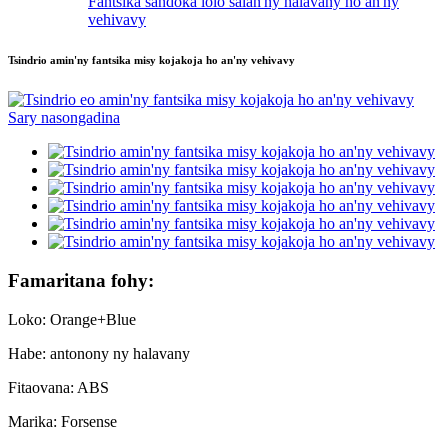
Fantsika sandoka lolo salan'ny halavany ho an'ny
vehivavy
Tsindrio amin'ny fantsika misy kojakoja ho an'ny vehivavy
Famaritana fohy:
Loko: Orange+Blue
Habe: antonony ny halavany
Fitaovana: ABS
Marika: Forsense