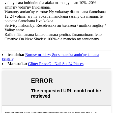
vidiny tsara indrindra dia afaka mamonjy anao 10% -20%
amin'ny vidin'ny fividianana.
Warranty aorian'ny varotra: Ny vokatray dia manana fiantohana
12-24 volana, ary ny vokatra manokana sasany dia manana fe-
potoana fiantohana lava kokoa.
Serivisy mahomby: Resadresaka an-tserasera / mailaka anglisy /
Valiny antso
Rafitra fitantanana kalitao manara-penitra: fanamarinana feno
Creative On New Shades: 100% dia maneho ny santionany
teo aloha:
Borosy makiazy 8pcs miaraka amin'ny tantana
kristaly
Manaraka:
Glitter Press On Nail Set 24 Pieces