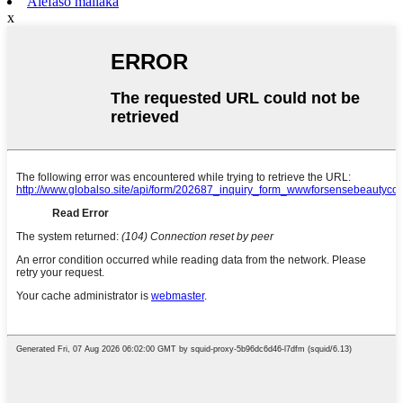
Alefaso mailaka
x