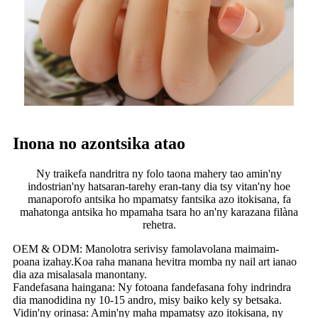
Inona no azontsika atao
Ny traikefa nandritra ny folo taona mahery tao amin'ny
indostrian'ny hatsaran-tarehy eran-tany dia tsy vitan'ny hoe
manaporofo antsika ho mpamatsy fantsika azo itokisana, fa
mahatonga antsika ho mpamaha tsara ho an'ny karazana filàna
rehetra.
OEM & ODM: Manolotra serivisy famolavolana maimaim-
poana izahay.Koa raha manana hevitra momba ny nail art ianao
dia aza misalasala manontany.
Fandefasana haingana: Ny fotoana fandefasana fohy indrindra
dia manodidina ny 10-15 andro, misy baiko kely sy betsaka.
Vidin'ny orinasa: Amin'ny maha mpamatsy azo itokisana, ny